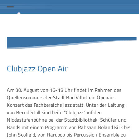
Skip
to
Open
Close
content
mobile
mobile
menu
menu
Clubjazz Open Air
Am 30. August von 16-18 Uhr findet im Rahmen des
Quellensommers der Stadt Bad Vilbel ein Openair-
Konzert des Fachbereichs Jazz statt. Unter der Leitung
von Bernd Stoll sind beim “Clubjazz”auf der
Niddastufenbühne bei der Stadtbibliothek Schüler und
Bands mit einem Programm von Rahsaan Roland Kirk bis
John Scofield, von Hardbop bis Percussion Ensemble zu