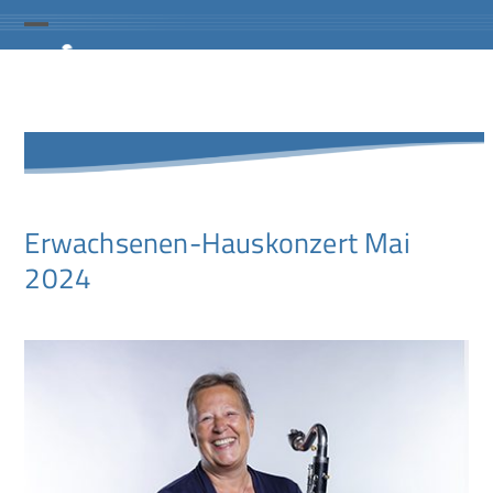
Skip
to
Open
Close
content
mobile
mobile
menu
menu
Erwachsenen-Hauskonzert Mai
2024