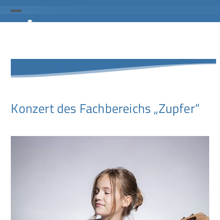
Skip
to
Open
Close
content
mobile
mobile
menu
menu
Konzert des Fachbereichs „Zupfer“