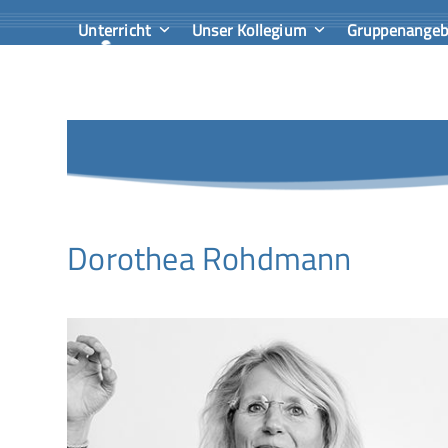
Skip
Unterricht
Unser Kollegium
Gruppenange
to
content
Dorothea Rohdmann