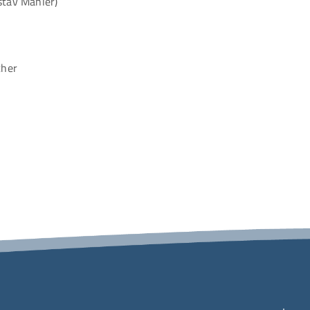
stav Mahler)
cher