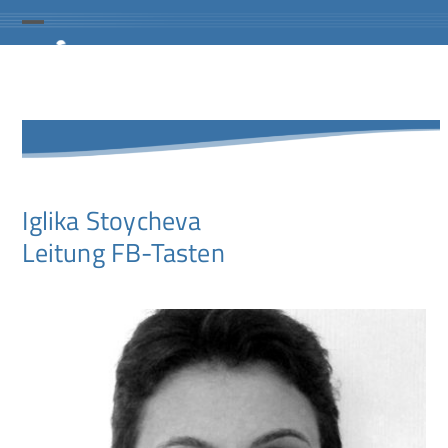
Skip
to
Open
Close
content
mobile
mobile
menu
menu
Iglika Stoycheva
Leitung FB-Tasten