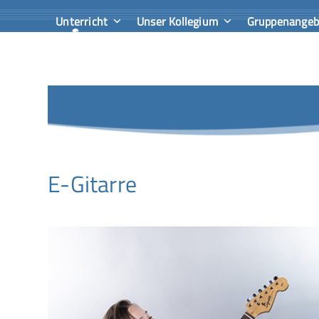
Skip
Unterricht
Unser Kollegium
Gruppenange
to
content
E-Gitarre