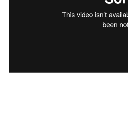
telle Karben
Rockademy